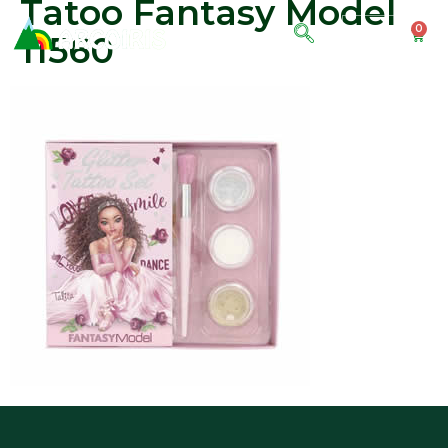
Tatoo Fantasy Model
0
0.00
€
11560