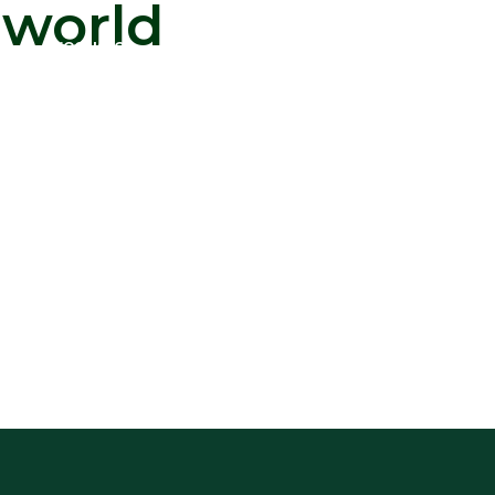
 world
Productos
Papeleria
Reprografia
Ofertas