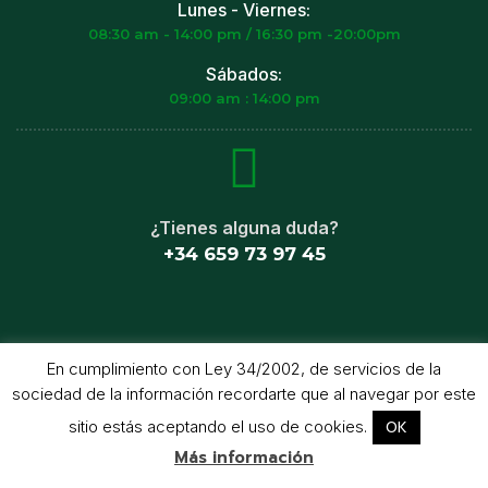
Lunes - Viernes:
08:30 am - 14:00 pm / 16:30 pm -20:00pm
Sábados:
09:00 am : 14:00 pm
¿Tienes alguna duda?
+34 659 73 97 45
En cumplimiento con Ley 34/2002, de servicios de la
sociedad de la información recordarte que al navegar por este
Arcoiris © Copyright 2023 All rights reserved. Powered by
sitio estás aceptando el uso de cookies.
MDigitotal
OK
Más información
Política de cookies
Política de privacidad