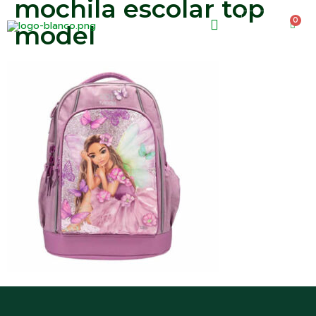
mochila escolar top
0
0.00
€
model