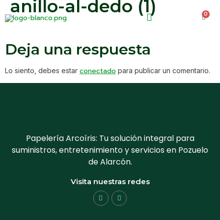
anillo-al-dedo (1)
0
0.00
€
Deja una respuesta
conectado
Lo siento, debes estar
para publicar un comentario.
Papelería Arcoíris: Tu solución integral para
suministros, entretenimiento y servicios en Pozuelo
de Alarcón.
Visita nuestras redes