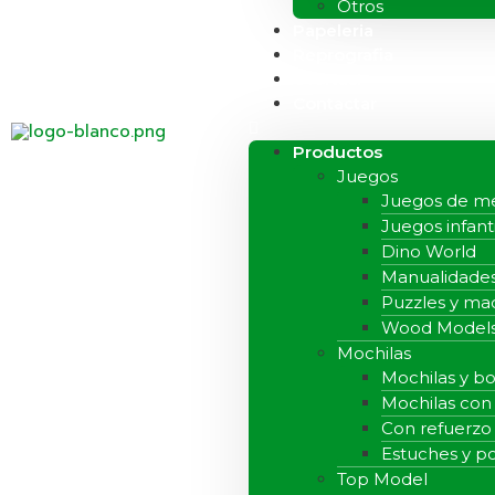
Otros
Papeleria
Reprografia
Ofertas!
Contactar
Productos
Juegos
Juegos de m
Juegos infant
Dino World
Manualidade
Puzzles y ma
Wood Model
Mochilas
Mochilas y bo
Mochilas con
Con refuerzo
Estuches y p
Top Model