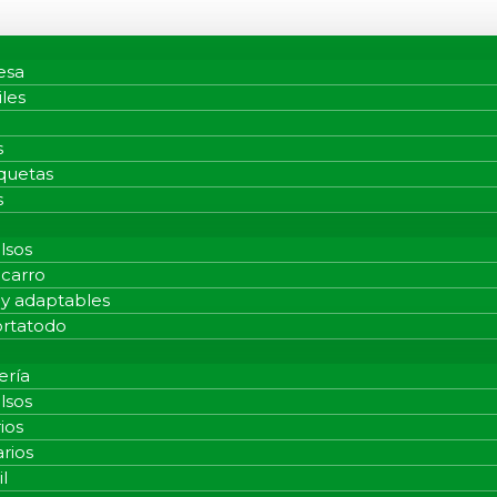
esa
iles
s
quetas
s
lsos
 carro
 y adaptables
ortatodo
ería
lsos
ios
arios
l