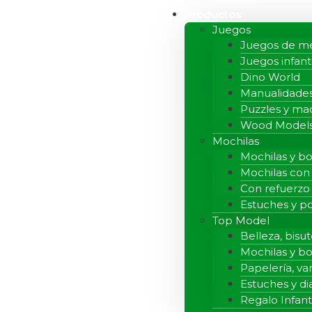
Productos
Juegos
Juegos de m
Juegos infant
Dino World
Manualidade
Puzzles y ma
Wood Model
Mochilas
Mochilas y bo
Mochilas con
Con refuerzo
Estuches y p
Top Model
Belleza, bisut
Mochilas y bo
Papelería, var
Estuches y di
Regalo Infanti