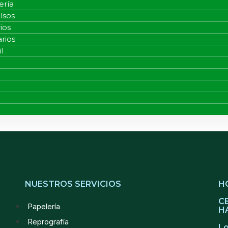
ería
lsos
ios
arios
l
 world
NUESTROS SERVICIOS
H
C
Papelería
H
Reprografía
Lo