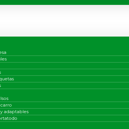
esa
iles
s
quetas
s
lsos
 carro
 y adaptables
ortatodo