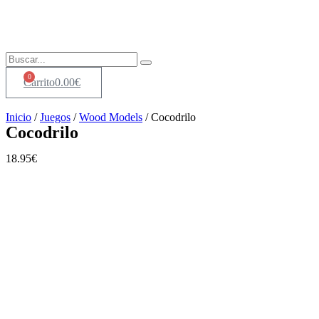
Ir
al
contenido
0
Carrito
0.00
€
Inicio
/
Juegos
/
Wood Models
/ Cocodrilo
Cocodrilo
18.95
€