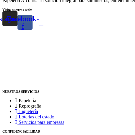
Papelería Arcoíris: Tu solución integral para suministros, entretenimi
Visita nuestras redes
stagram
Facebook-
f
NUESTROS SERVICIOS
Papelería
Reprografía
Juguetería
Loterías del estado
Servicios para empresas
CONFIDENCIABILIDAD