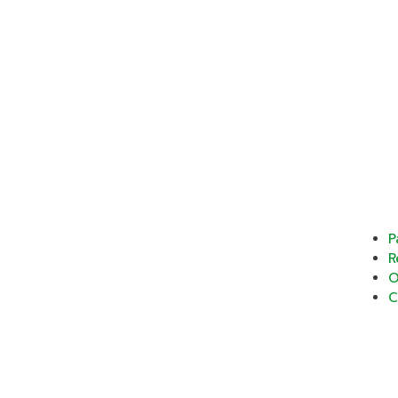
P
R
O
C