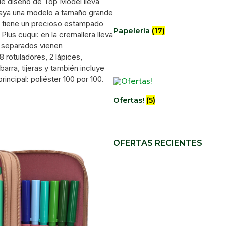
e de diseño de Top Model lleva
 baya una modelo a tamaño grande
a tiene un precioso estampado
Papelería
(17)
lus cuqui: en la cremallera lleva
s separados vienen
 rotuladores, 2 lápices,
rra, tijeras y también incluye
rincipal: poliéster 100 por 100.
Ofertas!
(5)
OFERTAS RECIENTES