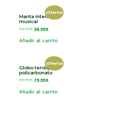
¡Oferta!
Manta interactiva
musical
44.95
€
36.95
€
Añadir al carrito
¡Oferta!
Globo terráqueo
policarbonato
89.95
€
79.95
€
Añadir al carrito