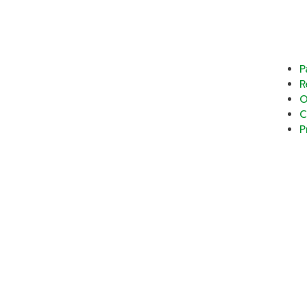
P
R
O
C
P