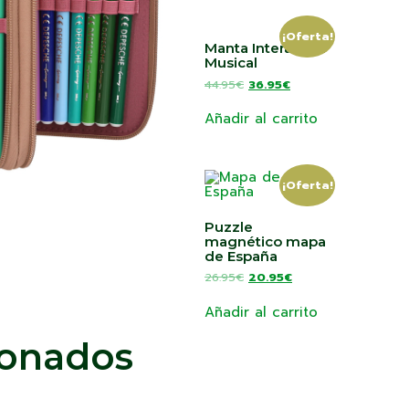
¡Oferta!
Manta Interactiva
Musical
44.95
€
36.95
€
Añadir al carrito
¡Oferta!
Puzzle
magnético mapa
de España
26.95
€
20.95
€
Añadir al carrito
ionados