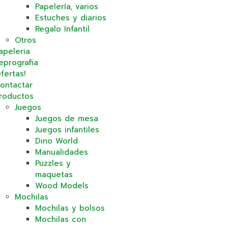
Papelería, varios
Estuches y diarios
Regalo Infantil
Otros
apeleria
eprografia
fertas!
ontactar
roductos
Juegos
Juegos de mesa
Juegos infantiles
Dino World
Manualidades
Puzzles y
maquetas
Wood Models
Mochilas
Mochilas y bolsos
Mochilas con