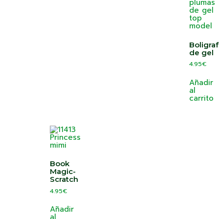
Boligra
de gel
4.95
€
Añadir
al
carrito
Book
Magic-
Scratch
4.95
€
Añadir
al