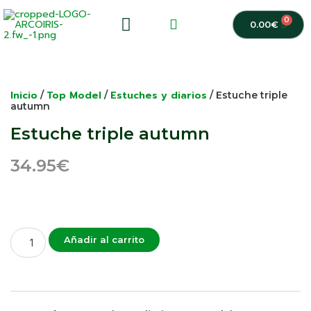
0
0.00
€
Inicio
Top Model
Estuches y diarios
/
/
/ Estuche triple
autumn
Estuche triple autumn
34.95
€
Añadir al carrito