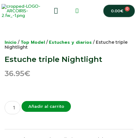
0
0.00
€
Inicio
Top Model
Estuches y diarios
/
/
/ Estuche triple
Nightlight
Estuche triple Nightlight
36.95
€
Añadir al carrito