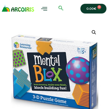
0
0.00
€