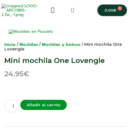
0
0.00
€
Inicio
Mochilas
Mochilas y bolsos
/
/
/ Mini mochila One
Lovengle
Mini mochila One Lovengle
24.95
€
Añadir al carrito