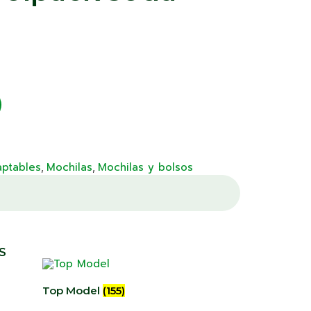
aptables
Mochilas
Mochilas y bolsos
,
,
S
Top Model
(155)