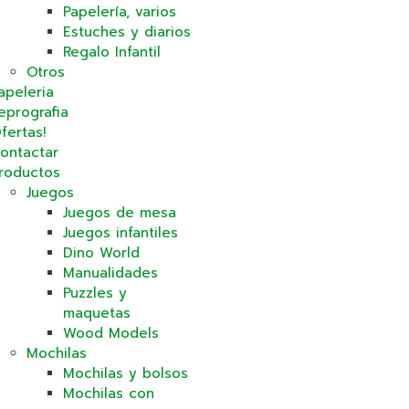
Papelería, varios
Estuches y diarios
Regalo Infantil
Otros
apeleria
eprografia
fertas!
ontactar
roductos
Juegos
Juegos de mesa
Juegos infantiles
Dino World
Manualidades
Puzzles y
maquetas
Wood Models
Mochilas
Mochilas y bolsos
Mochilas con