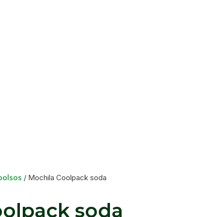
bolsos
/ Mochila Coolpack soda
oolpack soda