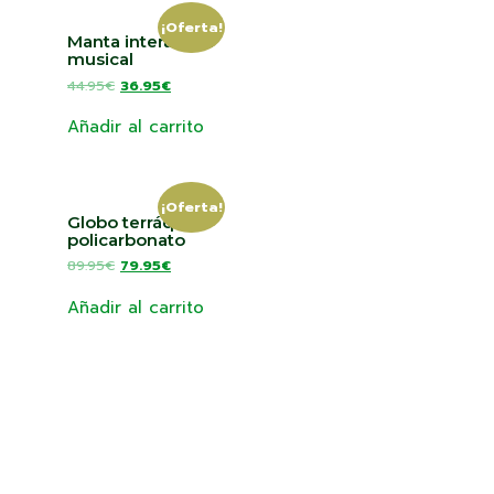
¡Oferta!
Manta interactiva
musical
44.95
€
36.95
€
Añadir al carrito
¡Oferta!
Globo terráqueo
policarbonato
89.95
€
79.95
€
Añadir al carrito