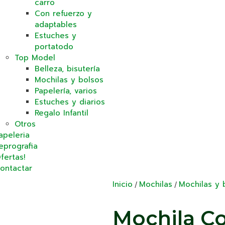
carro
Con refuerzo y
adaptables
Estuches y
portatodo
Top Model
Belleza, bisutería
Mochilas y bolsos
Papelería, varios
Estuches y diarios
Regalo Infantil
Otros
apeleria
eprografia
fertas!
ontactar
Inicio
Mochilas
Mochilas y 
/
/
Mochila C