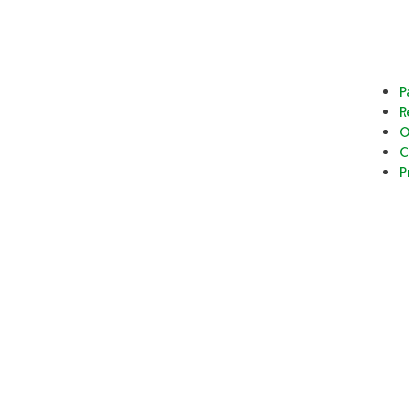
P
R
O
C
P