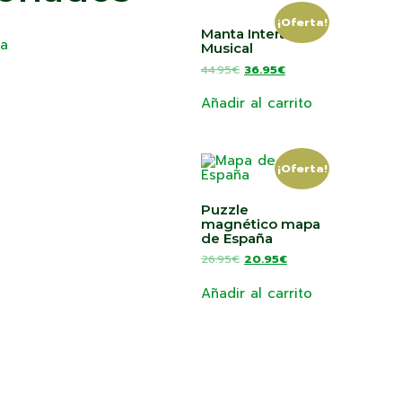
¡Oferta!
Manta Interactiva
Musical
44.95
€
36.95
€
Añadir al carrito
¡Oferta!
Puzzle
magnético mapa
de España
26.95
€
20.95
€
Añadir al carrito