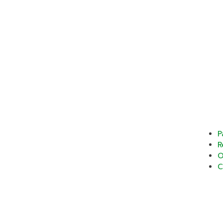
P
R
O
C