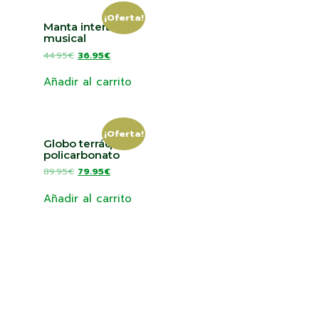
¡Oferta!
Manta interactiva
musical
44.95
€
36.95
€
Añadir al carrito
¡Oferta!
Globo terráqueo
policarbonato
89.95
€
79.95
€
Añadir al carrito