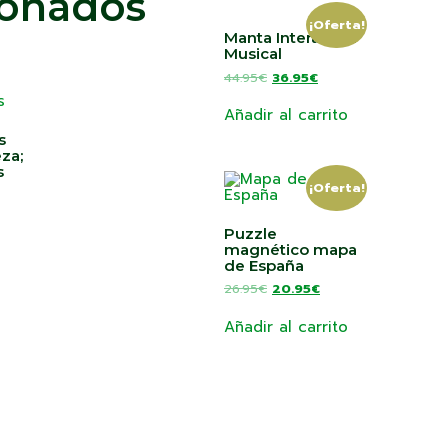
ionados
¡Oferta!
Manta Interactiva
Musical
44.95
€
36.95
€
Añadir al carrito
s
eza;
s
¡Oferta!
Puzzle
magnético mapa
de España
26.95
€
20.95
€
Añadir al carrito