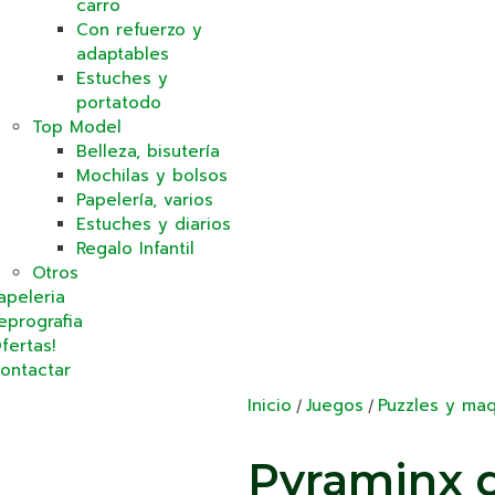
carro
Con refuerzo y
adaptables
Estuches y
portatodo
Top Model
Belleza, bisutería
Mochilas y bolsos
Papelería, varios
Estuches y diarios
Regalo Infantil
Otros
apeleria
eprografia
fertas!
ontactar
Inicio
Juegos
Puzzles y ma
/
/
Pyraminx 