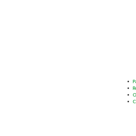
P
R
O
C