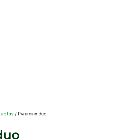
quetas
/ Pyraminx duo
duo