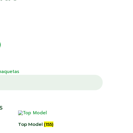
maquetas
S
Top Model
(155)