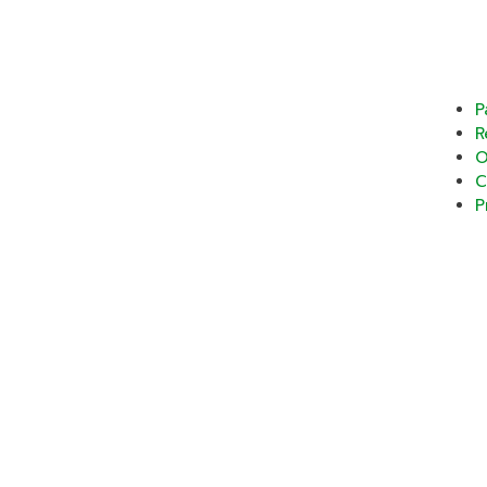
P
R
O
C
P