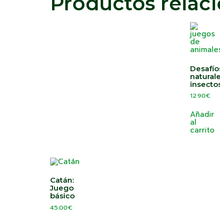
Productos relac
Desafío
natural
insecto
12.90
€
Añadir
al
carrito
Catán:
Juego
básico
45.00
€