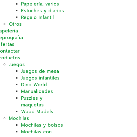
Papelería, varios
Estuches y diarios
Regalo Infantil
Otros
apeleria
eprografia
fertas!
ontactar
roductos
Juegos
Juegos de mesa
Juegos infantiles
Dino World
Manualidades
Puzzles y
maquetas
Wood Models
Mochilas
Mochilas y bolsos
Mochilas con