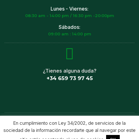
Lunes - Viernes:
08:30 am - 14:00 pm / 16:30 pm -20:00pm
Sábados:
09:00 am : 14:00 pm
¿Tienes alguna duda?
+34 659 73 97 45
Arcoiris © Copyright 2023 All rights reserved. Powered by
En cumplimiento con Ley 34/2002, de servicios de la
MDigitotal
sociedad de la información recordarte que al navegar por este