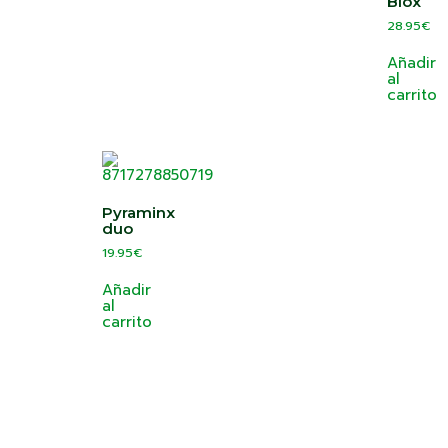
Blox
28.95
€
Añadir
al
carrito
Pyraminx
duo
19.95
€
Añadir
al
carrito