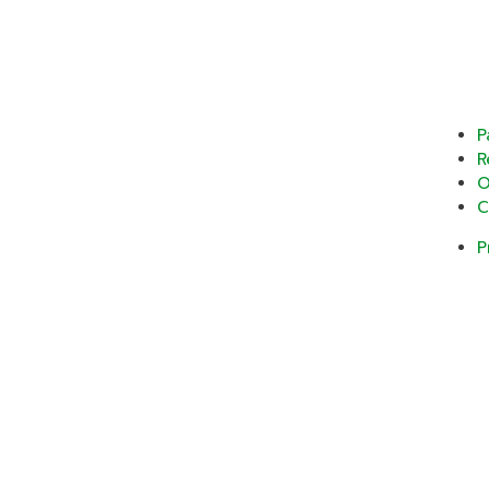
P
R
O
C
P