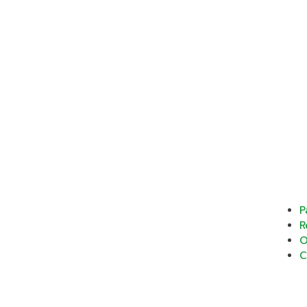
P
R
O
C