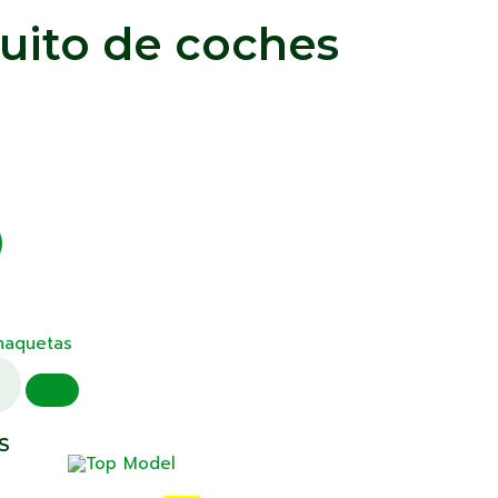
cuito de coches
maquetas
S