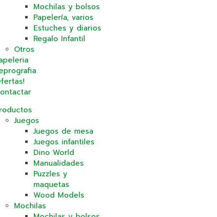
Mochilas y bolsos
Papelería, varios
Estuches y diarios
Regalo Infantil
Otros
apeleria
eprografia
fertas!
ontactar
roductos
Juegos
Juegos de mesa
Juegos infantiles
Dino World
Manualidades
Puzzles y
maquetas
Wood Models
Mochilas
Mochilas y bolsos