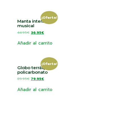
¡Oferta!
Manta interactiva
musical
44.95
€
36.95
€
Añadir al carrito
¡Oferta!
Globo terráqueo
policarbonato
89.95
€
79.95
€
Añadir al carrito