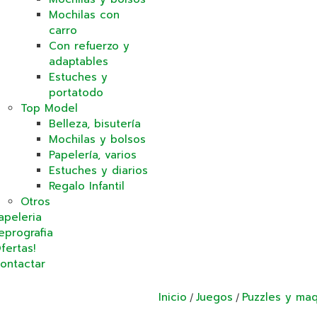
Mochilas con
carro
Con refuerzo y
adaptables
Estuches y
portatodo
Top Model
Belleza, bisutería
Mochilas y bolsos
Papelería, varios
Estuches y diarios
Regalo Infantil
Otros
apeleria
eprografia
fertas!
ontactar
Inicio
Juegos
Puzzles y ma
/
/