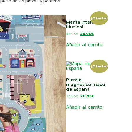
 puzle de 36 piezas y póster a
¡Oferta!
Manta Interactiva
Musical
44.95
€
36.95
€
Añadir al carrito
¡Oferta!
Puzzle
magnético mapa
de España
26.95
€
20.95
€
Añadir al carrito