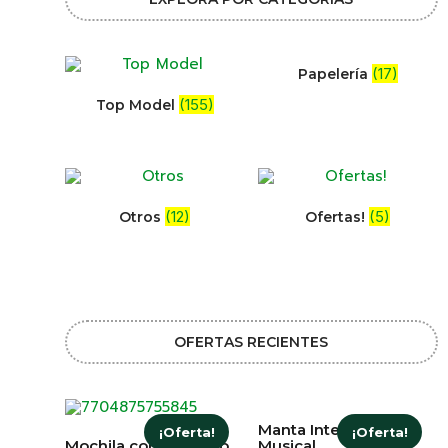
(17)
Papelería
(155)
Top Model
(12)
(5)
Otros
Ofertas!
OFERTAS RECIENTES
Manta Interactiva
¡Oferta!
¡Oferta!
Mochila con refuerzo
Musical