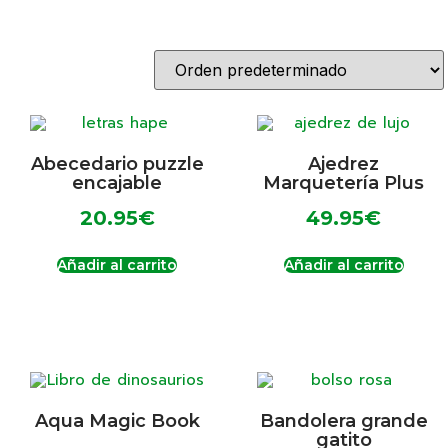
Abecedario puzzle
Ajedrez
encajable
Marquetería Plus
20.95
€
49.95
€
Añadir al carrito
Añadir al carrito
Aqua Magic Book
Bandolera grande
gatito