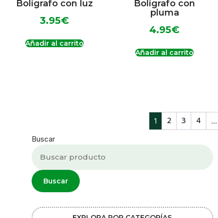
Bolígrafo con luz
Bolígrafo con
pluma
3.95
€
4.95
€
Añadir al carrito
Añadir al carrito
2
3
4
1
…
Buscar
Buscar
EXPLORA POR CATEGORÍAS